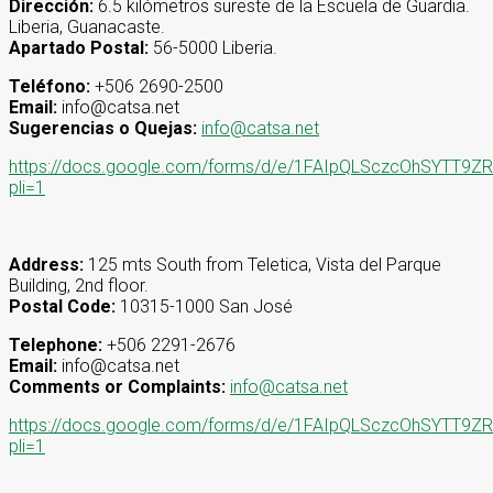
Dirección:
6.5 kilómetros sureste de la Escuela de Guardia.
Liberia, Guanacaste.
Apartado Postal:
56-5000 Liberia.
Teléfono:
+506 2690-2500
Email:
info@catsa.net
Sugerencias o Quejas:
info@catsa.net
https://docs.google.com/forms/d/e/1FAIpQLSczcOhSYT
pli=1
Address:
125 mts South from Teletica, Vista del Parque
Building, 2nd floor.
Postal Code:
10315-1000 San José
Telephone:
+506 2291-2676
Email:
info@catsa.net
Comments or Complaints:
info@catsa.net
https://docs.google.com/forms/d/e/1FAIpQLSczcOhSYT
pli=1