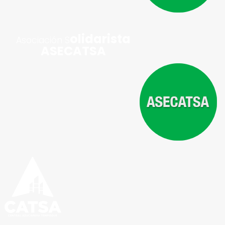
olidarista
Asociación S
ASECATSA