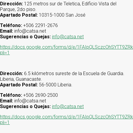
Dirección:
125 metros sur de Teletica, Edificio Vista del
Parque, 2do piso.
Apartado Postal:
10315-1000 San José
Teléfono:
+506 2291-2676
Email:
info@catsa.net
Sugerencias o Quejas:
info@catsa.net
https://docs.google.com/forms/d/e/1FAIpQLSczcOhSYTT
pli=1
Dirección:
6.5 kilómetros sureste de la Escuela de Guardia.
Liberia, Guanacaste.
Apartado Postal:
56-5000 Liberia.
Teléfono:
+506 2690-2500
Email:
info@catsa.net
Sugerencias o Quejas:
info@catsa.net
https://docs.google.com/forms/d/e/1FAIpQLSczcOhSYTT
pli=1