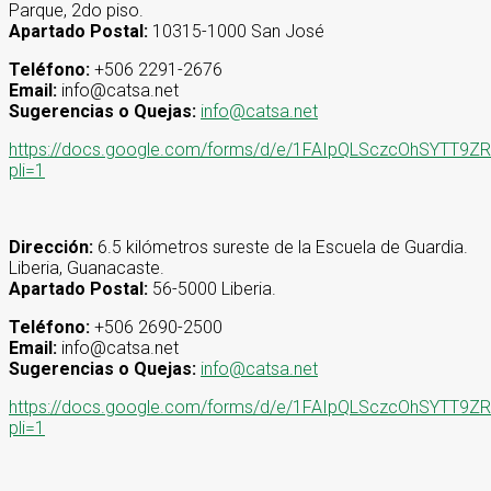
Parque, 2do piso.
Apartado Postal:
10315-1000 San José
Teléfono:
+506 2291-2676
Email:
info@catsa.net
Sugerencias o Quejas:
info@catsa.net
https://docs.google.com/forms/d/e/1FAIpQLSczcOhSYT
pli=1
Dirección:
6.5 kilómetros sureste de la Escuela de Guardia.
Liberia, Guanacaste.
Apartado Postal:
56-5000 Liberia.
Teléfono:
+506 2690-2500
Email:
info@catsa.net
Sugerencias o Quejas:
info@catsa.net
https://docs.google.com/forms/d/e/1FAIpQLSczcOhSYT
pli=1