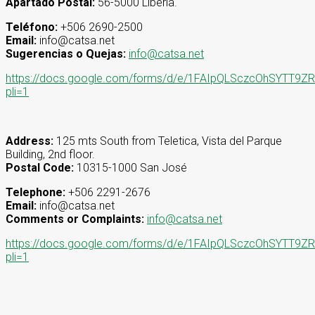
Apartado Postal:
56-5000 Liberia.
Teléfono:
+506 2690-2500
Email:
info@catsa.net
Sugerencias o Quejas:
info@catsa.net
https://docs.google.com/forms/d/e/1FAIpQLSczcOhSYT
pli=1
Address:
125 mts South from Teletica, Vista del Parque
Building, 2nd floor.
Postal Code:
10315-1000 San José
Telephone:
+506 2291-2676
Email:
info@catsa.net
Comments or Complaints:
info@catsa.net
https://docs.google.com/forms/d/e/1FAIpQLSczcOhSYT
pli=1