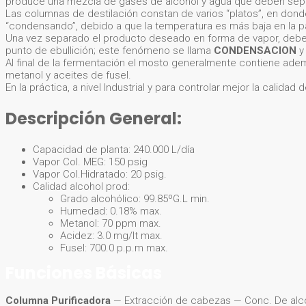
produce una mezcla de gases de alcohol y agua que deben sep
Las columnas de destilación constan de varios “platos”, en dond
“condensando”, debido a que la temperatura es más baja en la pa
Una vez separado el producto deseado en forma de vapor, debe r
punto de ebullición; este fenómeno se llama
CONDENSACION
y
Al final de la fermentación el mosto generalmente contiene ademá
metanol y aceites de fusel.
En la práctica, a nivel Industrial y para controlar mejor la calidad
Descripción General:
Capacidad de planta: 240.000 L/día
Vapor Col. MEG: 150 psig
Vapor Col.Hidratado: 20 psig.
Calidad alcohol prod:
Grado alcohólico: 99.85ºG.L min.
Humedad: 0.18% max.
Metanol: 70 ppm max.
Acidez: 3.0 mg/lt max.
Fusel: 700.0 p.p.m max.
Funciones Básicas
Columna Purificadora
— Extracción de cabezas — Conc. De alc