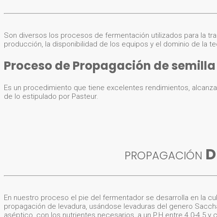
Son diversos los procesos de fermentación utilizados para la tr
producción, la disponibilidad de los equipos y el dominio de la te
Proceso de Propagación de semilla
Es un procedimiento que tiene excelentes rendimientos, alcanz
de lo estipulado por Pasteur.
D
PROPAGACIÓN
En nuestro proceso el pie del fermentador se desarrolla en la cu
propagación de levadura, usándose levaduras del genero Sacchar
aséptico, con los nutrientes necesarios, a un P.H entre 4.0-4.5 