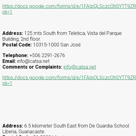
https://docs.google.com/forms/d/e/1FAIpQLSczcOhSYT
pli=1
Address:
125 mts South from Teletica, Vista del Parque
Building, 2nd floor.
Postal Code:
10315-1000 San José
Telephone:
+506 2291-2676
Email:
info@catsa.net
Comments or Complaints:
info@catsa.net
https://docs.google.com/forms/d/e/1FAIpQLSczcOhSYT
pli=1
Address:
6.5 kilometer South East from De Guardia School.
Liberia, Guanacaste.