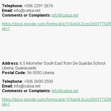
Telephone:
+506 2291-2676
Email:
info@catsa.net
Comments or Complaints:
info@catsa.net
https://docs.google.com/forms/d/e/1FAIpQLSczcOhSYT
pli=1
Address:
6.5 kilometer South East from De Guardia School.
Liberia, Guanacaste.
Postal Code:
56-5000 Liberia.
Telephone:
+506 2690-2500
Email:
info@catsa.net
Comments or Complaints:
info@catsa.net
https://docs.google.com/forms/d/e/1FAIpQLSczcOhSYT
pli=1