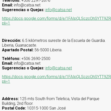
Teléfono:
+506 2291-2676
Email:
info@catsa.net
Sugerencias o Quejas:
info@catsa.net
https://docs.google.com/forms/d/e/1FAIpQLSczcOhSYT
pli=1
Dirección:
6.5 kilómetros sureste de la Escuela de Guardia.
Liberia, Guanacaste.
Apartado Postal:
56-5000 Liberia.
Teléfono:
+506 2690-2500
Email:
info@catsa.net
Sugerencias o Quejas:
info@catsa.net
https://docs.google.com/forms/d/e/1FAIpQLSczcOhSYT
pli=1
Address:
125 mts South from Teletica, Vista del Parque
Building, 2nd floor.
Postal Code:
10315-1000 San José