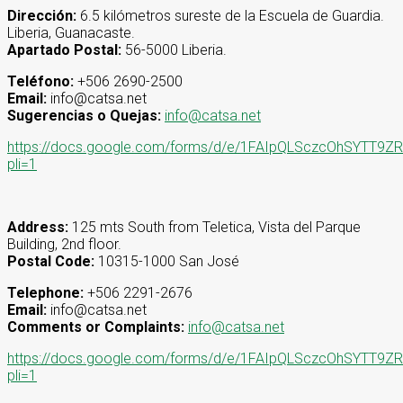
Dirección:
6.5 kilómetros sureste de la Escuela de Guardia.
Liberia, Guanacaste.
Apartado Postal:
56-5000 Liberia.
Teléfono:
+506 2690-2500
Email:
info@catsa.net
Sugerencias o Quejas:
info@catsa.net
https://docs.google.com/forms/d/e/1FAIpQLSczcOhSYT
pli=1
Address:
125 mts South from Teletica, Vista del Parque
Building, 2nd floor.
Postal Code:
10315-1000 San José
Telephone:
+506 2291-2676
Email:
info@catsa.net
Comments or Complaints:
info@catsa.net
https://docs.google.com/forms/d/e/1FAIpQLSczcOhSYT
pli=1