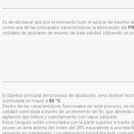
Es de destacar que por el momento todo el azúcar de insumo de l
como una de las principales características la eliminación del
PR
cristales de azúcares de insumo de baja calidad, utilizando un co
El objetivo principal del proceso de disolución, será obtener lic
controlada no mayor a
80 °C
.
Dentro de las características funcionales de este proceso, se 
calidad controlada a través de un elemento sin fin, que aliment
agitación tipo hélice y calentamiento con vapor saturado.
Estos tanques están conectados por la parte superior a través d
posee un área abierta del orden del 24% equivalente a una tela N
groseras en suspensión. Los elementos insolubles más comunes