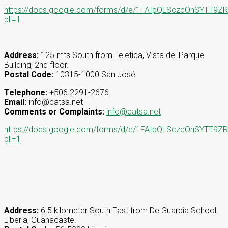
https://docs.google.com/forms/d/e/1FAIpQLSczcOhSYT
pli=1
Address:
125 mts South from Teletica, Vista del Parque
Building, 2nd floor.
Postal Code:
10315-1000 San José
Telephone:
+506 2291-2676
Email:
info@catsa.net
Comments or Complaints:
info@catsa.net
https://docs.google.com/forms/d/e/1FAIpQLSczcOhSYT
pli=1
Address:
6.5 kilometer South East from De Guardia School.
Liberia, Guanacaste.