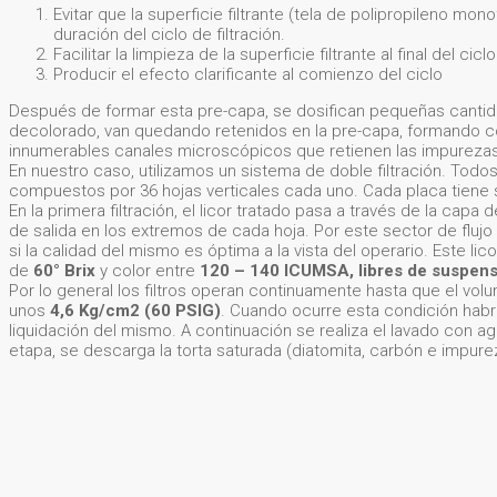
Evitar que la superficie filtrante (tela de polipropileno m
duración del ciclo de filtración.
Facilitar la limpieza de la superficie filtrante al final del ciclo
Producir el efecto clarificante al comienzo del ciclo
Después de formar esta pre-capa, se dosifican pequeñas cantidade
decolorado, van quedando retenidos en la pre-capa, formando con
innumerables canales microscópicos que retienen las impurezas s
En nuestro caso, utilizamos un sistema de doble filtración. Todos
compuestos por 36 hojas verticales cada uno. Cada placa tiene sa
En la primera filtración, el licor tratado pasa a través de la capa
de salida en los extremos de cada hoja. Por este sector de flujo
si la calidad del mismo es óptima a la vista del operario. Este li
de
60° Brix
y color entre
120 – 140 ICUMSA, libres de suspensi
Por lo general los filtros operan continuamente hasta que el v
unos
4,6 Kg/cm2 (60 PSIG)
. Cuando ocurre esta condición habr
liquidación del mismo. A continuación se realiza el lavado con ag
etapa, se descarga la torta saturada (diatomita, carbón e impurez