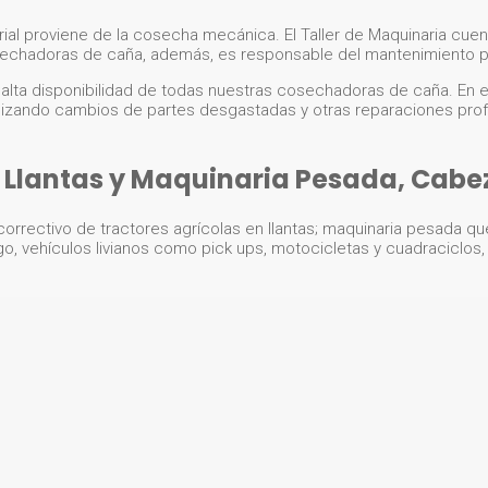
ial proviene de la cosecha mecánica. El Taller de Maquinaria cuent
chadoras de caña, además, es responsable del mantenimiento prev
s alta disponibilidad de todas nuestras cosechadoras de caña. En el 
alizando cambios de partes desgastadas y otras reparaciones prof
Llantas y Maquinaria Pesada, Cabez
correctivo de tractores agrícolas en llantas; maquinaria pesada q
 vehículos livianos como pick ups, motocicletas y cuadraciclos, e